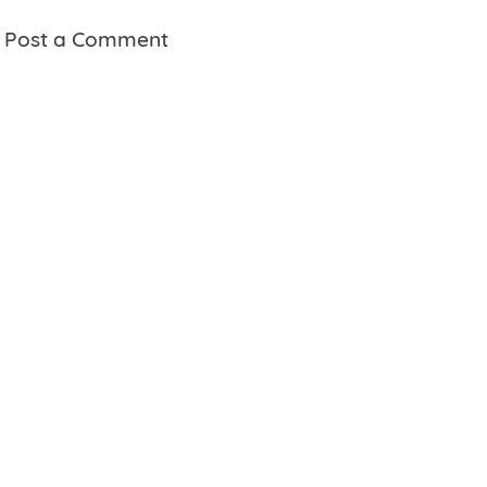
Post a Comment
Name
Nomor WhatsApp
Layanan
Pesan