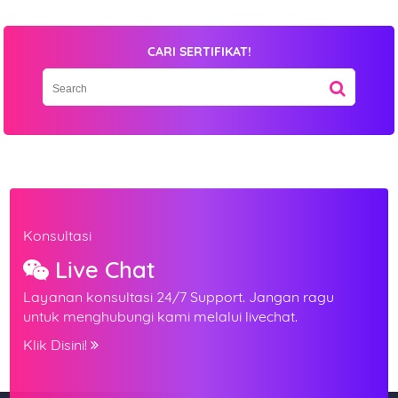
NB : Tidak semua perangkan mendukung sistem Pendaftaran
CARI SERTIFIKAT!
dengan form ini, jika anda mendapatkan masalah klik -
Hubungi Kami!
KIRIM
Konsultasi
Live Chat
Layanan konsultasi 24/7 Support. Jangan ragu
untuk menghubungi kami melalui livechat.
Klik Disini!